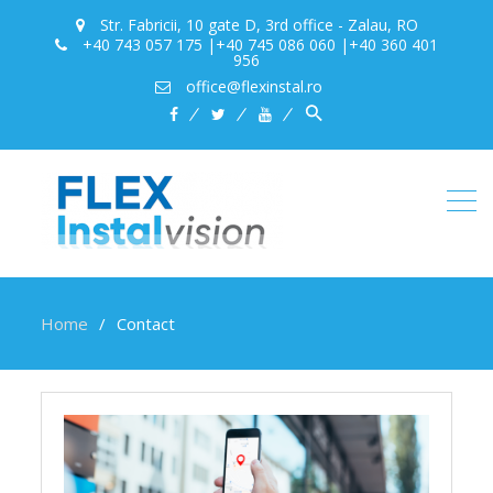
Str. Fabricii, 10 gate D, 3rd office - Zalau, RO
+40 743 057 175 |+40 745 086 060 |+40 360 401
956
office@flexinstal.ro
Search
facebook
twitter
youtube
for:
Search Button
Home
Contact