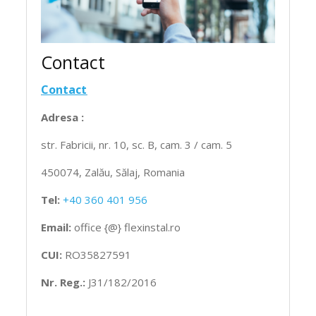
Contact
Contact
Adresa :
str. Fabricii, nr. 10, sc. B, cam. 3 / cam. 5
450074, Zalău, Sălaj, Romania
Tel:
+40 360 401 956
Email:
office {@} flexinstal.ro
CUI:
RO35827591
Nr. Reg.:
J31/182/2016