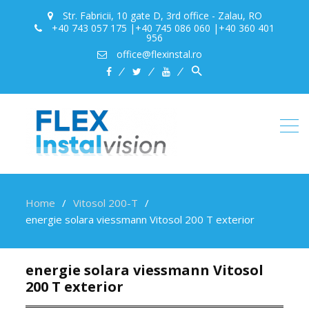
Str. Fabricii, 10 gate D, 3rd office - Zalau, RO
+40 743 057 175 |+40 745 086 060 |+40 360 401
956
office@flexinstal.ro
Search
facebook
twitter
youtube
for:
Search Button
Home
Vitosol 200-T
energie solara viessmann Vitosol 200 T exterior
energie solara viessmann Vitosol
200 T exterior