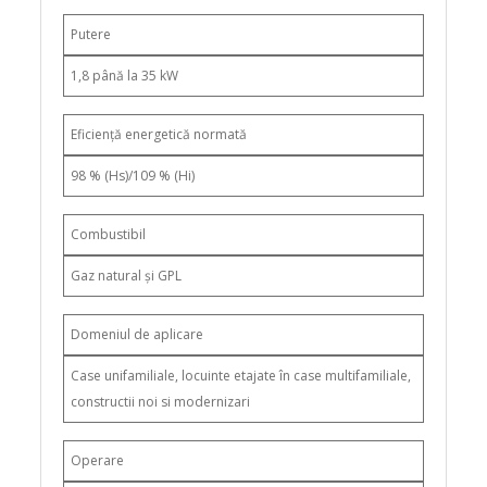
Putere
1,8 până la 35 kW
Eficiență energetică normată
98 % (Hs)/109 % (Hi)
Combustibil
Gaz natural și GPL
Domeniul de aplicare
Case unifamiliale, locuinte etajate în case multifamiliale,
constructii noi si modernizari
Operare