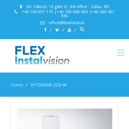
Str. Fabricii, 10 gate D, 3rd office - Zalau, RO
+40 743 057 175 |+40 745 086 060 |+40 360 401
956
office@flexinstal.ro
Search
facebook
twitter
youtube
for:
Search Button
Home
VITODENS 222-W