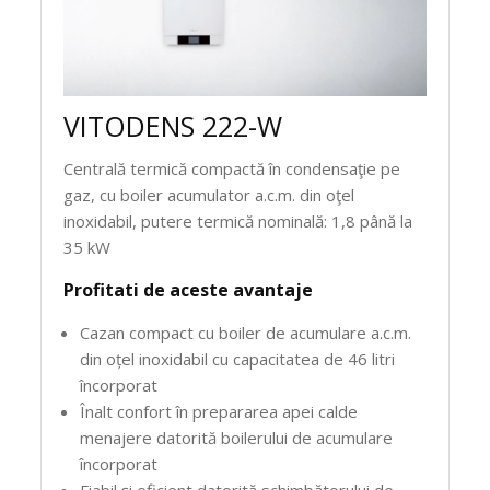
VITODENS 222-W
Centrală termică compactă în condensaţie pe
gaz, cu boiler acumulator a.c.m. din oţel
inoxidabil, putere termică nominală: 1,8 până la
35 kW
Profitati de aceste avantaje
Cazan compact cu boiler de acumulare a.c.m.
din oțel inoxidabil cu capacitatea de 46 litri
încorporat
Înalt confort în prepararea apei calde
menajere datorită boilerului de acumulare
încorporat
Fiabil și eficient datorită schimbătorului de