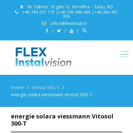
Str. Fabricii, 10 gate D, 3rd office - Zalau, RO
+40 743 057 175 |+40 745 086 060 |+40 360 401
956
office@flexinstal.ro
Search
facebook
twitter
youtube
for:
Search Button
Home
Vitosol 300-T
energie solara viessmann Vitosol 300-T
energie solara viessmann Vitosol
300-T