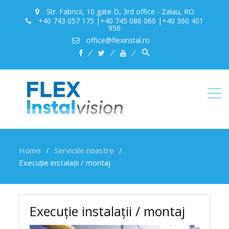
Str. Fabricii, 10 gate D, 3rd office - Zalau, RO
+40 743 057 175 |+40 745 086 060 |+40 360 401
956
office@flexinstal.ro
Search
facebook
twitter
youtube
for:
Search Button
Home
Serviciile noastre
Execuție instalații / montaj
Execuție instalații / montaj