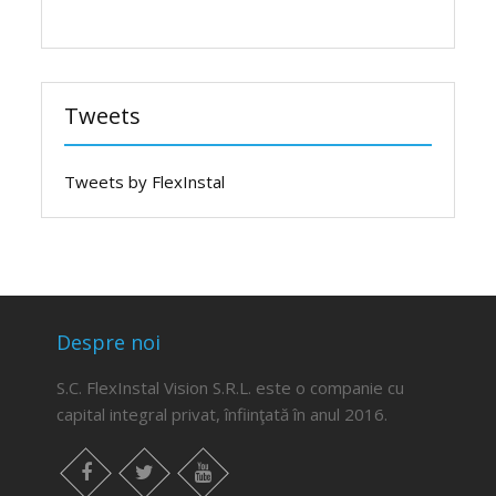
Tweets
Tweets by FlexInstal
Despre noi
S.C. FlexInstal Vision S.R.L. este o companie cu
capital integral privat, înfiinţată în anul 2016.